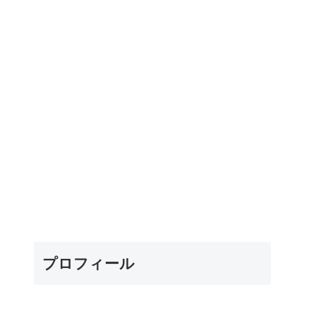
う！
タだったよ！
apanese
oofreading
eview」
プロフィール