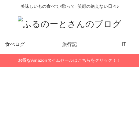
美味しいもの食べて×歌って=笑顔の絶えない日々♪
食べログ
旅行記
IT
お得なAmazonタイムセールはこちらをクリック！！
ライフハック
Wordpress
ライフハック
節
【レビュー】
WordPressブ
【失敗!?】シ
【
お勧めヘッド
ログをクラウ
ソの種から芽
マ
ホンハンガ
ドバックアッ
が出ない理由
間
ー！100均より
プする
や発芽期間を
す
強力でおすす
UpdraftPlusの
調査してみた
で
ブログネタ
健康・ダイエット
ライフハック
Wo
め！
使い方とおす
ぞ！
い
【6amLifestyle
すめ設定
み
【無料】普通
【ジャグジー
【今がお得】
【
】
円
カ
の人のための
付！？】品川
タイムズカー
ラ
MFクラウド確
荏原健康セン
シェア入会し
Wo
マ
定申告登録手
ター【500円ジ
たので手順と
稿
順！
ム】
発行期間を紹
字