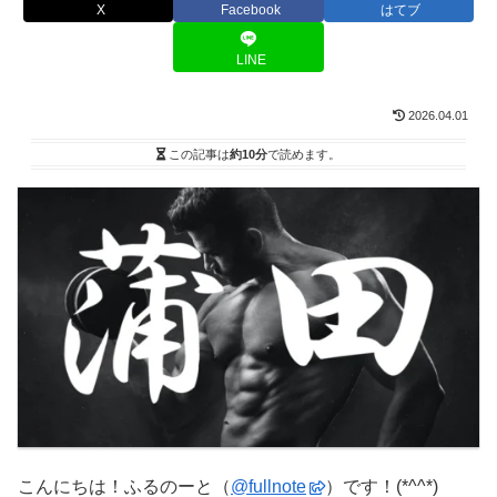
X
Facebook
はてブ
LINE
2026.04.01
この記事は
約10分
で読めます。
こんにちは！ふるのーと（
@fullnote
）です！(*^^*)