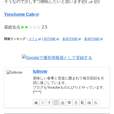
そうなので少しずつ開拓したいと思いますლ(´ڡ`ლ)
Yonchome Cafe
昼総合点
★★
☆☆☆
2.5
関連ランキング：
カフェ
|
高円寺駅
、
新高円寺駅
、
東高円寺駅
fullnote
美味しい食事と音楽に囲まれて毎日笑顔を大
切に過ごしています。
ブログもYoutubeものんびりとやっています。
(*^^*)