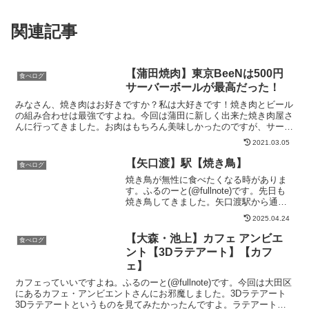
関連記事
【蒲田焼肉】東京BeeNは500円
食べログ
サーバーボールが最高だった！
みなさん、焼き肉はお好きですか？私は大好きです！焼き肉とビール
の組み合わせは最強ですよね。今回は蒲田に新しく出来た焼き肉屋さ
んに行ってきました。お肉はもちろん美味しかったのですが、サーバ
ーボールという無限ハイボールが最高だったので紹介したい...
2021.03.05
【矢口渡】駅【焼き鳥】
食べログ
焼き鳥が無性に食べたくなる時がありま
す。ふるのーと(@fullnote)です。先日も
焼き鳥してきました。矢口渡駅から通り
を少し歩いていったところにある「駅」
2025.04.24
さん。単純な道なので迷うことはないで
しょう。ここは焼き鳥メインのお店で、
【大森・池上】カフェ アンビエ
食べログ
月曜日は焼き...
ント【3Dラテアート】【カフ
ェ】
カフェっていいですよね。ふるのーと(@fullnote)です。今回は大田区
にあるカフェ・アンビエントさんにお邪魔しました。3Dラテアート
3Dラテアートというものを見てみたかったんですよ。ラテアートは