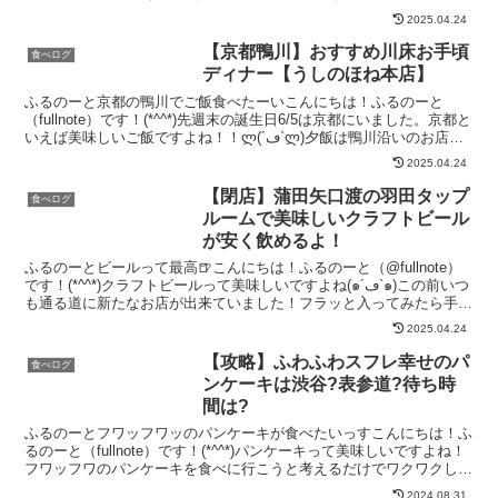
良くありますよね？でも立体的な3Dラテアー...
2025.04.24
【京都鴨川】おすすめ川床お手頃
食べログ
ディナー【うしのほね本店】
ふるのーと京都の鴨川でご飯食べたーいこんにちは！ふるのーと
（fullnote）です！(*^^*)先週末の誕生日6/5は京都にいました。京都と
いえば美味しいご飯ですよね！！ლ(´ڡ`ლ)夕飯は鴨川沿いのお店の
「うしのほね」さんで頂きました。学...
2025.04.24
【閉店】蒲田矢口渡の羽田タップ
食べログ
ルームで美味しいクラフトビール
が安く飲めるよ！
ふるのーとビールって最高🍺こんにちは！ふるのーと（@fullnote）
です！(*^^*)クラフトビールって美味しいですよね(๑´ڡ`๑)この前いつ
も通る道に新たなお店が出来ていました！フラッと入ってみたら手軽
にクラフトビールが飲める立ち飲み...
2025.04.24
【攻略】ふわふわスフレ幸せのパ
食べログ
ンケーキは渋谷?表参道?待ち時
間は?
ふるのーとフワッフワッのパンケーキが食べたいっすこんにちは！ふ
るのーと（fullnote）です！(*^^*)パンケーキって美味しいですよね！
フワッフワのパンケーキを食べに行こうと考えるだけでワクワクしま
す。ぱんだ先輩なあ、ところでパンケーキ...
2024.08.31