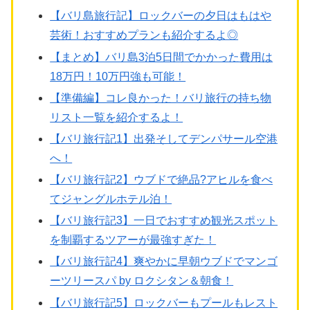
【バリ島旅行記】ロックバーの夕日はもはや
芸術！おすすめプランも紹介するよ◎
【まとめ】バリ島3泊5日間でかかった費用は
18万円！10万円強も可能！
【準備編】コレ良かった！バリ旅行の持ち物
リスト一覧を紹介するよ！
【バリ旅行記1】出発そしてデンパサール空港
へ！
【バリ旅行記2】ウブドで絶品?アヒルを食べ
てジャングルホテル泊！
【バリ旅行記3】一日でおすすめ観光スポット
を制覇するツアーが最強すぎた！
【バリ旅行記4】爽やかに早朝ウブドでマンゴ
ーツリースパ by ロクシタン＆朝食！
【バリ旅行記5】ロックバーもプールもレスト