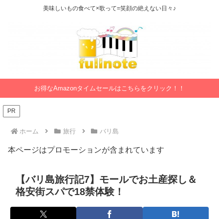
美味しいもの食べて×歌って=笑顔の絶えない日々♪
お得なAmazonタイムセールはこちらをクリック！！
PR
ホーム
旅行
バリ島
本ページはプロモーションが含まれています
【バリ島旅行記7】モールでお土産探し＆
格安街スパで18禁体験！