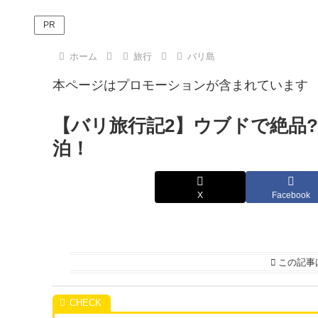
に参加してみ
行用に買って
た
みた！
PR
ホーム
旅行
バリ島
本ページはプロモーションが含まれています
【バリ旅行記2】ウブドで絶品
泊！
X
Facebook
この記事