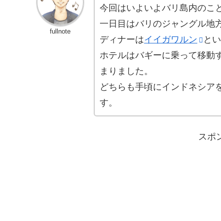
今回はいよいよバリ島内のこ
一日目はバリのジャングル地
fullnote
ディナーは
イイガワルン
とい
ホテルはバギーに乗って移動
まりました。
どちらも手頃にインドネシア
す。
スポ