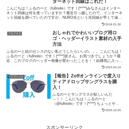
ターネット回線はこれだ！
こんにちは！ふるのーと（fullnote）です！(*^^*)みなさんはインター
ネット回線は何を使っていますか？最近引っ越したので、インターネ
ット回線を調べていたのですが、NURO光という光回線が早くて値段
も手頃と聞いたので調べてみました！色...
2019.01.30
おしゃれでかわいいブログ用ロ
ブログネタ
ゴ・ヘッダーイラスト素材の入手
方法
ふるのーと絵のセンスのない私どうしたらいいの。。。こんにちは！
ふるのーと（fullnote）です！(*^^*)皆さん、お気づきでしょうか？最
近、このブログのヘッダー画像が変わったことを！！結構気に入って
います。(*^^*)このヘッダー画像は...
2025.04.24
【報告】Zoffオンラインで度入り
ライフハック
ティアドロップサングラスを購
入！
ふるのーとサングラスが欲しいんだ
～！！ こんにちは！ふるのーと
（@fullnote）です！(*^^*) ちょっとサン
グラスが欲しくなって色々見ていまし
2020.10.05
た。最終的にゾフのオンラインストアで
購入しましたので紹介したいと思いま
す。 サングラスのフ...
スポンサーリンク