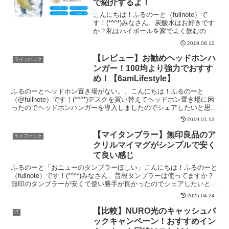
で紹介するよ！
こんにちは！ふるのーと（fullnote）で
す！(*^^*)みなさん、炭酸水はお好きです
か？私はハイボールを家でよく飲むので
すが毎回ペットボトルの炭酸水を買って
2019.08.12
いました。購入の手間や環境面でもエコ
ではないので、ずっと前から炭酸水メー
【レビュー】お勧めヘッドホンハ
ライフハック
カーが欲...
ンガー！100均より強力でおすす
め！【6amLifestyle】
ふるのーとヘッドホン置き場がない。。こんにちは！ふるのーと
（@fullnote）です！(*^^*)デスクを買い替えてヘッドホン置き場に困
ったのでヘッドホンハンガーを導入しましたのでシェアしたいと思い
ます。デスクを買ったもののヘッドホンハンガ...
2019.01.13
【マイタンブラー】無印良品のア
ライフハック
クリルマイマグがシンプルで安く
て良い感じ
ふるのーと「おニューのタンブラーほしい」こんにちは！ふるのーと
（fullnote）です！(*^^*)みなさん、普段タンブラーは使ってますか？
無印のタンブラーが安くて使い勝手が良かったのでシェアしたいと思
います◎タンブラー何使ってますか？寒い...
2025.04.24
【比較】NURO光のキャッシュバ
IT
ックキャンペーン！おすすめイン