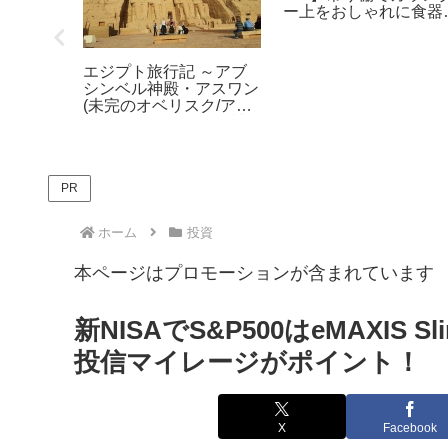
レだ！短
るよ。
エジプト旅行記 ～ドー
【比較】NURO光のキ
ハ・トランジットシティ
ッシュバックキャンペ
ホテル～
ン！おすすめインター
ット回線はこれだ！
PR
ホーム
投資
本ページはプロモーションが含まれています
新NISAでS&P500はeMAXIS
投信マイレージがポイント！
X
Facebook