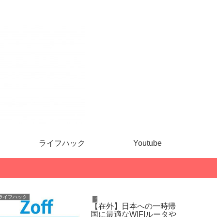
ライフハック
Youtube
旅行
健康・ダイエット
ライフハッ
【蒲田】パーソナルトレ
【悲報】K
ーニングジムGround
額1円L