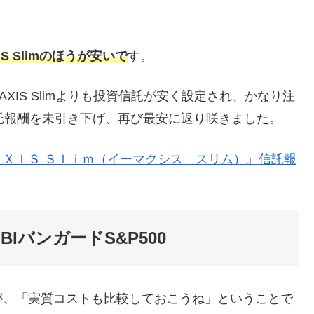
IS Slimのほうが安いで
す。
MAXIS Slimよりも投資信託が安く設定され、かなり注
mを信託報酬を未引き下げ、再び最安に返り咲きました。
ＸＩＳ Ｓｌｉｍ（イーマクシス スリム）』信託報
 SBIバンガードS&P500
が、「実質コストも比較しておこうね」ということで