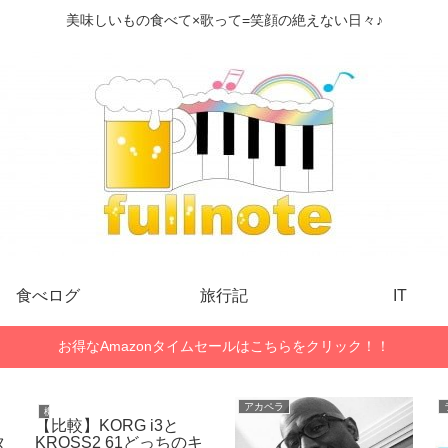
美味しいもの食べて×歌って=笑顔の絶えない日々♪
食べログ
旅行記
IT
お得なAmazonタイムセールはこちらをクリック！！
音楽
フィリピン
フィリピン一週間短期留
学に行ってみた！サウス