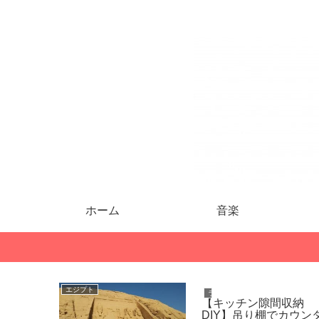
ホーム
音楽
エジプト
IT
の一時帰
Iルータや