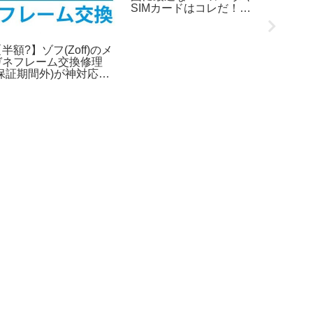
worksに一ヶ月通ってみ
プラン
た！1万円クーポンで超
千円プ
お得！
ク
【攻略】30代が楽しむ
USJおすすめプラン！混
雑度とかチケット料金と
か！