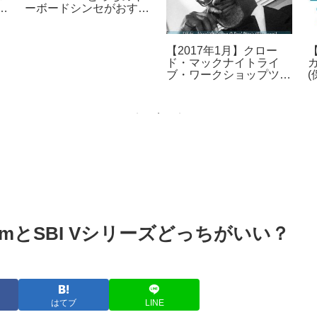
ピークはスパルタだった
よ！
ャ
【簡単】Youtubeの音声
ー
のみをPCで保存する方
ネ
法
 SlimとSBI Vシリーズどっちがいい？
はてブ
LINE