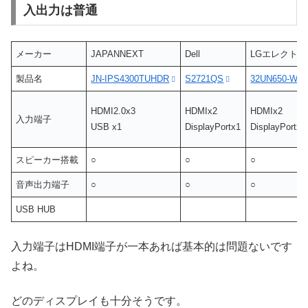
入出力は普通
メーカー
JAPANNEXT
Dell
LGエレクト
製品名
JN-IPS4300TUHDR
S2721QS
32UN650-W
HDMI2.0x3
HDMIx2
HDMIx2
入力端子
USB x1
DisplayPortx1
DisplayPortx1
スピーカー搭載
○
○
○
音声出力端子
○
○
○
USB HUB
入力端子はHDMI端子が一本あれば基本的は問題ないです
よね。
どのディスプレイも十分そうです。