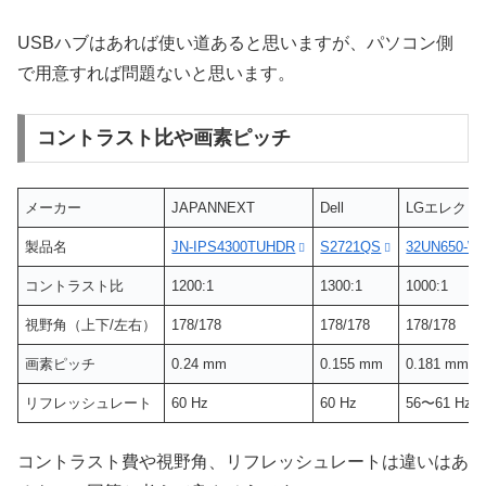
USBハブはあれば使い道あると思いますが、パソコン側
で用意すれば問題ないと思います。
コントラスト比や画素ピッチ
メーカー
JAPANNEXT
Dell
LGエレクト
製品名
JN-IPS4300TUHDR
S2721QS
32UN650-W
コントラスト比
1200:1
1300:1
1000:1
視野角（上下/左右）
178/178
178/178
178/178
画素ピッチ
0.24 mm
0.155 mm
0.181 mm
リフレッシュレート
60 Hz
60 Hz
56〜61 Hz
コントラスト費や視野角、リフレッシュレートは違いはあ