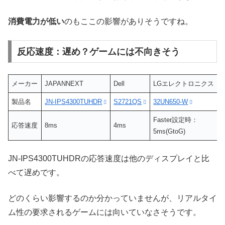
消費電力が低い
のもここの影響がありそうですね。
反応速度：遅め？ゲームには不向きそう
メーカー
JAPANNEXT
Dell
LGエレクトロニクス
製品名
JN-IPS4300TUHDR
S2721QS
32UN650-W
4
Faster設定時：
S
応答速度
8ms
4ms
5ms(GtoG)
5
JN-IPS4300TUHDRの応答速度は他のディスプレイと比
べて遅めです。
どのくらい影響するのか分かっていませんが、リアルタイ
ム性の要求されるゲームには向いていなさそうです。