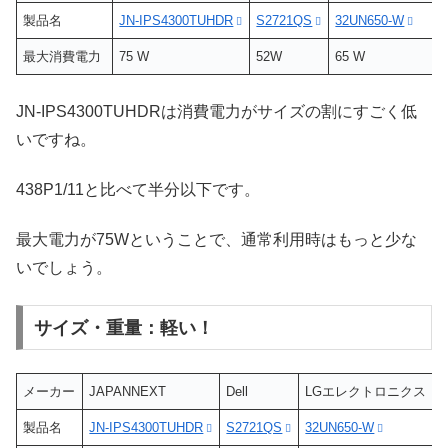
製品名
JN-IPS4300TUHDR
S2721QS
32UN650-W
最大消費電力
75 W
52W
65 W
JN-IPS4300TUHDRは消費電力がサイズの割にすごく低
いですね。
438P1/11と比べて半分以下です。
最大電力が75Wということで、通常利用時はもっと少な
いでしょう。
サイズ・重量：軽い！
メーカー
JAPANNEXT
Dell
LGエレクトロニクス
製品名
JN-IPS4300TUHDR
S2721QS
32UN650-W
4