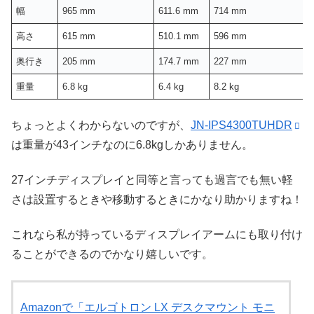
幅
965 mm
611.6 mm
714 mm
高さ
615 mm
510.1 mm
596 mm
奥行き
205 mm
174.7 mm
227 mm
重量
6.8 kg
6.4 kg
8.2 kg
1
ちょっとよくわからないのですが、
JN-IPS4300TUHDR
は重量が43インチなのに6.8kgしかありません。
27インチディスプレイと同等と言っても過言でも無い軽
さは設置するときや移動するときにかなり助かりますね！
これなら私が持っているディスプレイアームにも取り付け
ることができるのでかなり嬉しいです。
Amazonで「エルゴトロン LX デスクマウント モニ