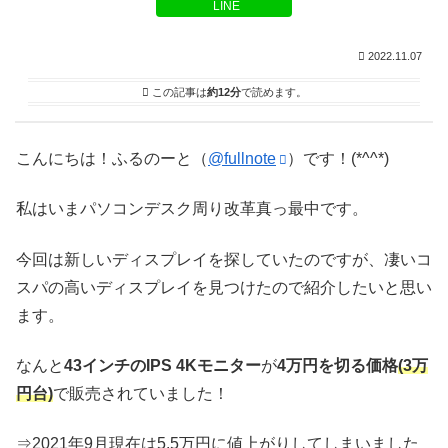
LINE
2022.11.07
この記事は
約12分
で読めます。
こんにちは！ふるのーと（
@fullnote
）です！(*^^*)
私はいまパソコンデスク周り改革真っ最中です。
今回は新しいディスプレイを探していたのですが、凄いコ
スパの高いディスプレイを見つけたので紹介したいと思い
ます。
なんと
43インチのIPS 4Kモニター
が
4万円を切る価格
(3万
円台)
で販売されていました！
⇒2021年9月現在は5.5万円に値上がりしてしまいました