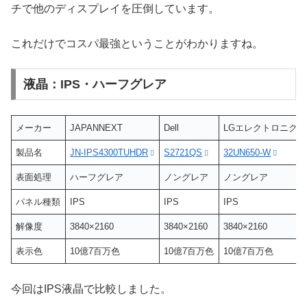
チで他のディスプレイを圧倒しています。
これだけでコスパ最強ということがわかりますね。
液晶：IPS・ハーフグレア
メーカー
JAPANNEXT
Dell
LGエレクトロニクス
製品名
JN-IPS4300TUHDR
S2721QS
32UN650-W
表面処理
ハーフグレア
ノングレア
ノングレア
パネル種類
IPS
IPS
IPS
解像度
3840×2160
3840×2160
3840×2160
表示色
10億7百万色
10億7百万色
10億7百万色
今回はIPS液晶で比較しました。