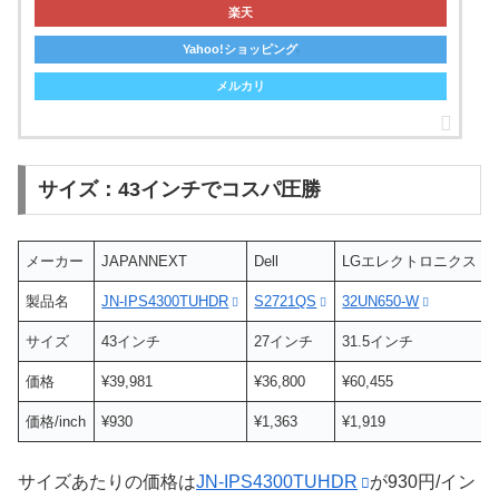
楽天
Yahoo!ショッピング
メルカリ
サイズ：43インチでコスパ圧勝
メーカー
JAPANNEXT
Dell
LGエレクトロニクス
製品名
JN-IPS4300TUHDR
S2721QS
32UN650-W
サイズ
43インチ
27インチ
31.5インチ
価格
¥39,981
¥36,800
¥60,455
価格/inch
¥930
¥1,363
¥1,919
サイズあたりの価格は
JN-IPS4300TUHDR
が930円/イン