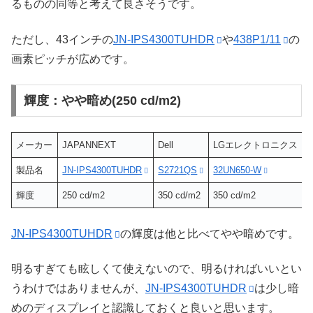
るものの同等と考えて良さそうです。
ただし、43インチの
JN-IPS4300TUHDR
や
438P1/11
の
画素ピッチが広めです。
輝度：やや暗め(250 cd/m2)
メーカー
JAPANNEXT
Dell
LGエレクトロニクス
製品名
JN-IPS4300TUHDR
S2721QS
32UN650-W
4
輝度
250 cd/m2
350 cd/m2
350 cd/m2
4
JN-IPS4300TUHDR
の輝度は他と比べてやや暗めです。
明るすぎても眩しくて使えないので、明るければいいとい
うわけではありませんが、
JN-IPS4300TUHDR
は少し暗
めのディスプレイと認識しておくと良いと思います。