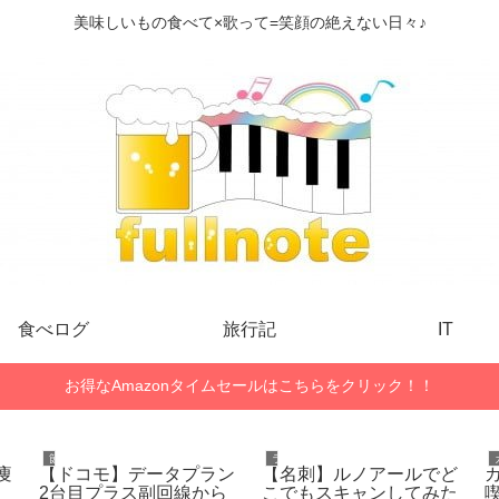
美味しいもの食べて×歌って=笑顔の絶えない日々♪
食べログ
旅行記
IT
お得なAmazonタイムセールはこちらをクリック！！
節約
ライフハック
痩
【ドコモ】データプラン
【名刺】ルノアールでど
2台目プラス副回線から
こでもスキャンしてみた