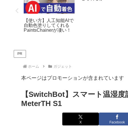
io One
【使い方】人工知能AIで
UA-55で
自動色塗りしてくれる
するこ
PaintsChainerが凄い！
PR
ホーム
ガジェット
本ページはプロモーションが含まれています
【SwitchBot】スマート温
MeterTH S1
X
Facebook