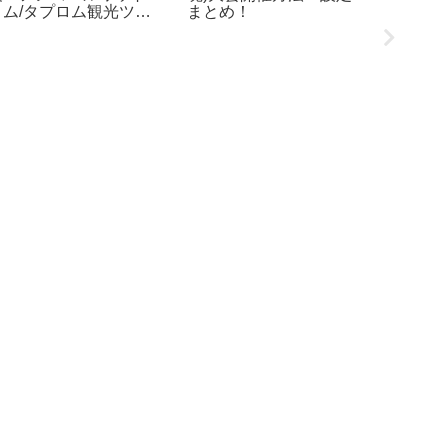
トム/タプロム観光ツア
まとめ！
すめビー
ー！