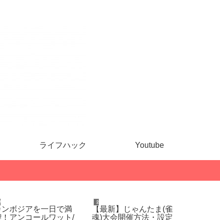
ライフハック
Youtube
カンボジア
雑記
健康・ダイ
カンボジアを一日で満
【最新】じゃんたま(雀
【ラン
喫！アンコールワット/
魂)大会開催方法・設定
ト中に