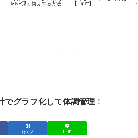
MNP乗り換えする方法
【Eight】
湿度計でグラフ化して体調管理！
はてブ
LINE