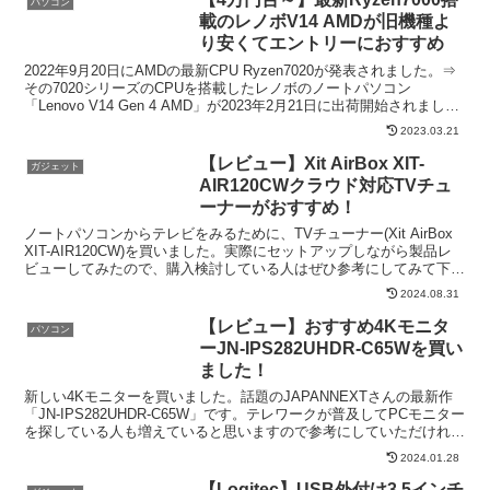
パソコン
載のレノボV14 AMDが旧機種よ
り安くてエントリーにおすすめ
2022年9月20日にAMDの最新CPU Ryzen7020が発表されました。⇒
その7020シリーズのCPUを搭載したレノボのノートパソコン
「Lenovo V14 Gen 4 AMD」が2023年2月21日に出荷開始されまし
た。新しいCPU...
2023.03.21
【レビュー】Xit AirBox XIT-
ガジェット
AIR120CWクラウド対応TVチュ
ーナーがおすすめ！
ノートパソコンからテレビをみるために、TVチューナー(Xit AirBox
XIT-AIR120CW)を買いました。実際にセットアップしながら製品レ
ビューしてみたので、購入検討している人はぜひ参考にしてみて下さ
い。Xit AirBox XI...
2024.08.31
【レビュー】おすすめ4Kモニタ
パソコン
ーJN-IPS282UHDR-C65Wを買い
ました！
新しい4Kモニターを買いました。話題のJAPANNEXTさんの最新作
「JN-IPS282UHDR-C65W」です。テレワークが普及してPCモニター
を探している人も増えていると思いますので参考にしていただければ
と思います。JAPANNEXTと...
2024.01.28
【Logitec】USB外付け3.5インチ