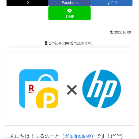
X
Facebook
はてブ
LINE
2022.10.09
この記事は
約6分
で読めます。
こんにちは！ふるのーと（
@fullnote
）です！(*^^*)