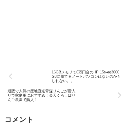
16GBメモリで6万円台のHP 15s-eq3000
G3に勝てるノートパソコンはないのかも
しれない。。
通販で人気の産地直送青森りんごが蜜入
りで家庭用におすすめ！楽天くろしばり
んご農園で購入！
コメント