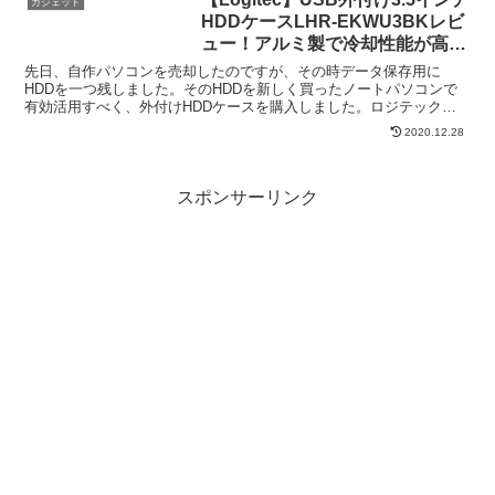
ガジェット
HDDケースLHR-EKWU3BKレビ
ュー！アルミ製で冷却性能が高く
ておすすめ！
先日、自作パソコンを売却したのですが、その時データ保存用に
HDDを一つ残しました。そのHDDを新しく買ったノートパソコンで
有効活用すべく、外付けHDDケースを購入しました。ロジテックの
USB3.1 接続のアルミ製HDDケース(LHR-EKW...
2020.12.28
スポンサーリンク