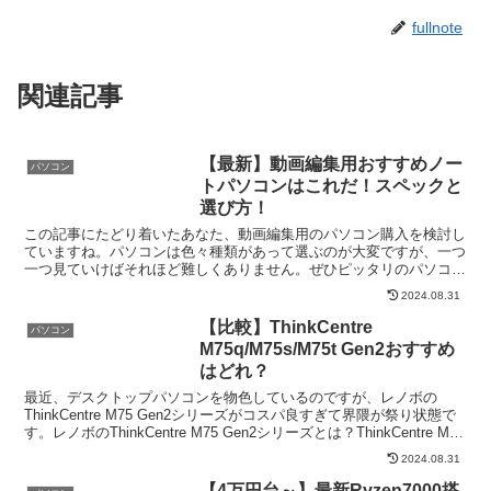
fullnote
関連記事
【最新】動画編集用おすすめノー
パソコン
トパソコンはこれだ！スペックと
選び方！
この記事にたどり着いたあなた、動画編集用のパソコン購入を検討し
ていますね。パソコンは色々種類があって選ぶのが大変ですが、一つ
一つ見ていけばそれほど難しくありません。ぜひピッタリのパソコン
を購入して快適な動画編集ライフを手に入れましょう！円安...
2024.08.31
【比較】ThinkCentre
パソコン
M75q/M75s/M75t Gen2おすすめ
はどれ？
最近、デスクトップパソコンを物色しているのですが、レノボの
ThinkCentre M75 Gen2シリーズがコスパ良すぎて界隈が祭り状態で
す。レノボのThinkCentre M75 Gen2シリーズとは？ThinkCentre M75
Ge...
2024.08.31
【4万円台～】最新Ryzen7000搭