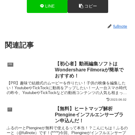
LINE
コピー
fullnote
関連記事
【初心者】動画編集ソフトは
PR
Wondershare Filmoraが簡単で
おすすめ！
【PR】趣味で結婚式のムービーを作りたい！子供の映像を編集した
い！YoutubeやTickTockに動画をアップしたい！一人一台スマホ時代
の昨今、YoutubeやTickTockなどの動画コンテンツの人気も相まっ
て、個人で動画を編集・作成す...
2023.06.02
【無料】ヒートマップ解析
IT
Ptengineインフルエンサープラ
ン申込んだ！
ふるのーとPtengineが無料で使えるって本当！？こんにちは！ふるの
ーと（@fullnote）です！(*^^*)今回、Ptengineがインフルエンサープ