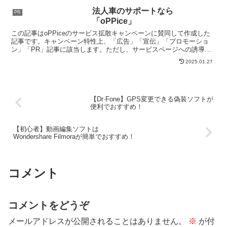
てみて、実際にワードプレスに導入した
結果をご紹介します◎stripeとは...
法人車のサポートなら
PR
「oPPice」
この記事はoPPiceのサービス拡散キャンペーンに賛同して作成した
記事です。キャンペーン特性上、「広告」「宣伝」「プロモーショ
ン」「PR」記事に該当します。ただし、サービスページへの誘導部
分についてはキャンペーンの指示に従っていますが、記事...
2025.01.27
【Dr·Fone】GPS変更できる偽装ソフトが
便利でおすすめ！
【初心者】動画編集ソフトは
Wondershare Filmoraが簡単でおすすめ！
コメント
コメントをどうぞ
メールアドレスが公開されることはありません。
※
が付