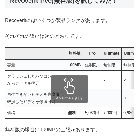
Recoverit free(無料版)を試してみた！
Recoveritにはいくつか製品ランクがあります。
それぞれの違いは次のとおりです。
無料版
Pro
Ultimate
Ultimat
容量
100MB
無制限
無制限
無制限
クラッシュしたパソコン
–
–
○
○
からデータを復元
再生できないビデオを高度復元
–
–
–
○
スクロールできます
破損したビデオを修復可能
価格
無料
5,980円
7,980円
9,980円
無料版の場合は100MBの上限があります。