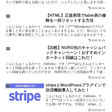
ランで無料で使える様になったので、シェアしたいと思います◎招待
コード：pm6F6Bn...
2024.08.31
【HTML】正規表現でtable表の修
IT
飾を一括リセットする方法
こんにちは！ふるのーと（fullnote）です！(*^^*)Wordpressでブログ
を書くときに表を使うことはよくありますよね。ただ、知らないうち
に勝手に幅を指定してしまっていたりすることはありませんか？そう
なると予期しないデザインになっ...
2020.01.29
【比較】NURO光のキャッシュバ
IT
ックキャンペーン！おすすめイン
ターネット回線はこれだ！
こんにちは！ふるのーと（fullnote）です！(*^^*)みなさんはインター
ネット回線は何を使っていますか？最近引っ越したので、インターネ
ット回線を調べていたのですが、NURO光という光回線が早くて値段
も手頃と聞いたので調べてみました！色...
2019.01.30
stripeとWordPressプラグインで
IT
決済機能導入してみた！
こんにちは！ふるのーと（fullnote）で
す！(*^^*)オンライン決済サービスについ
てお調べ中ですね。今回は「stripe」とい
うオンライン決済サービスについて調べ
2020.02.23