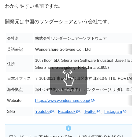
わかりやすい名前ですね。
開発元は中国のワンダーシェアという会社です。
会社名
株式会社ワンダーシェアーソフトウェア
英語表記
Wondershare Software Co., Ltd
10th floor, 5D, Shenzhen Software Industrial Base,Haitia
住所
Shenzhen, Guangdong, P.R.China 518057
日本オフィス
〒101-0031 東京都千代田区東神田2-10-9 THE PORTAL A
海外拠点
深セン(中国)、長沙(中国)、バンクーバー(カナダ)、東京(
スクロールできます
Website
https://www.wondershare.co.jp/
SNS
Youtube
、
Facebook
、
Twitter
、
Instagram