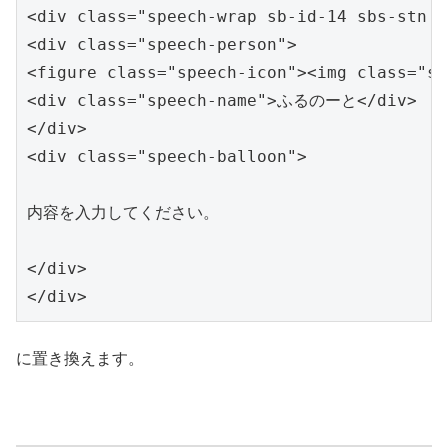
<div class="speech-wrap sb-id-14 sbs-stn s
<div class="speech-person">

<figure class="speech-icon"><img class="s
<div class="speech-name">ふるのーと</div>

</div>

<div class="speech-balloon">

内容を入力してください。

</div>

</div>
に置き換えます。