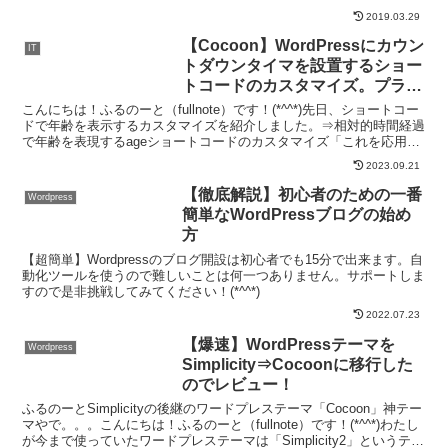
できるので少しずつ取り入れて行きたいと...
2019.03.29
【Cocoon】WordPressにカウン
IT
トダウンタイマを設置するショー
トコードのカスタマイズ。プラグ
イン不要
こんにちは！ふるのーと（fullnote）です！(*^^*)先日、ショートコー
ドで年齢を表示するカスタマイズを紹介しました。⇒相対的時間経過
で年齢を表現するageショートコードのカスタマイズ「これを応用し
てカウントダウンタイマーを作成できる...
2023.09.21
【徹底解説】初心者のための一番
Wordpress
簡単なWordPressブログの始め
方
【超簡単】Wordpressのブログ開設は初心者でも15分で出来ます。自
動化ツールを使うので難しいことは何一つありません。サポートしま
すので是非挑戦してみてください！(*^^*)
2022.07.23
【爆速】WordPressテーマを
Wordpress
Simplicity⇒Cocoonに移行した
のでレビュー！
ふるのーとSimplicityの後継のワードプレステーマ「Cocoon」神テー
マやで。。。こんにちは！ふるのーと（fullnote）です！(*^^*)わたし
が今まで使っていたワードプレステーマは「Simplicity2」というテー