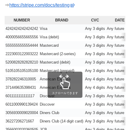
⇒
https://stripe.com/docs/testing
NUMBER
BRAND
CVC
DATE
4242424242424242
Visa
Any 3 digits
Any future da
4000056655665556
Visa (debit)
Any 3 digits
Any future da
5555555555554444
Mastercard
Any 3 digits
Any future da
2223003122003222
Mastercard (2-series)
Any 3 digits
Any future da
5200828282828210
Mastercard (debit)
Any 3 digits
Any future da
5105105105105100
Mastercard (prepaid)
Any 3 digits
Any future da
378282246310005
American Express
Any 4 digits
Any future da
371449635398431
American Express
Any 4 digits
Any future da
スクロールできます
6011111111111117
Discover
Any 3 digits
Any future da
6011000990139424
Discover
Any 3 digits
Any future da
3056930009020004
Diners Club
Any 3 digits
Any future da
36227206271667
Diners Club (14 digit card)
Any 3 digits
Any future da
3566002020360505
JCB
Any 3 digits
Any future da