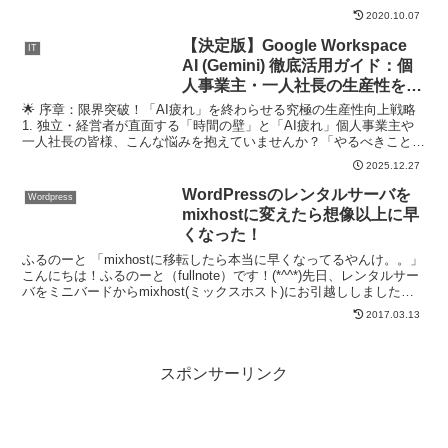
マなのです...
2020.10.07
【決定版】Google Workspace
IT
AI (Gemini) 徹底活用ガイド：個
人事業主・一人社長の生産性を爆
上げし、月100時間以上を稼ぎ出
🌟 序章：限界突破！「AI疲れ」を終わらせる究極の生産性向上戦略
す「最強のAI秘書」導入術
1. 独立・経営者が直面する「時間の壁」と「AI疲れ」個人事業主や
一人社長の皆様、こんな悩みを抱えていませんか？「やるべきこと」
が多すぎる： 営業、経理、制作、メール対応…すべ...
2025.12.27
WordPressのレンタルサーバを
Wordpress
mixhostに変えたら想像以上に早
くなった！
ふるのーと 「mixhostに移転したら本当に早くなってるやんけ。。」
こんにちは！ふるのーと（fullnote）です！(*^^*)先日、レンタルサー
バをミニバードからmixhost(ミックスホスト)にお引越ししました。
良かったら以下記事も...
2017.03.13
スポンサーリンク