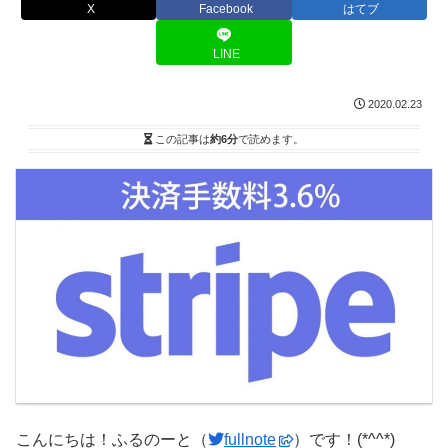
X
Facebook
はてブ
LINE
2020.02.23
この記事は
約6分
で読めます。
こんにちは！ふるのーと（
fullnote
）です！(*^^*)