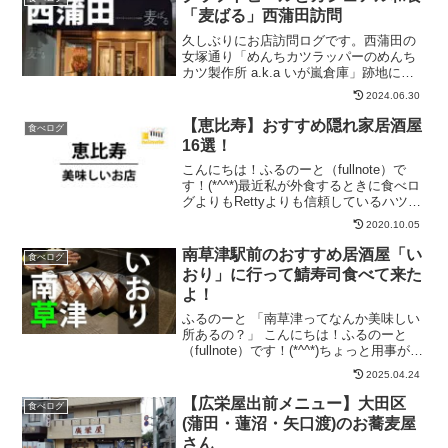
「麦ばる」西蒲田訪問
久しぶりにお店訪問ログです。西蒲田の
女塚通り「めんちカツラッパーのめんち
カツ製作所 a.k.a いが嵐倉庫」跡地に、
新しいお店が出来たので訪問してきまし
2024.06.30
た。クラフトビールのお店ということ
で、ビール好きにはピッタリのお店でし
【恵比寿】おすすめ隠れ家居酒屋
食べログ
た🍺クラフトビール...
16選！
こんにちは！ふるのーと（fullnote）で
す！(*^^*)最近私が外食するときに食べロ
グよりもRettyよりも信頼しているハツさ
ん(@hatsu823)。ハツさんとは？ハツさん
2020.10.05
は東京グルメサロンというサロンを主宰
している方です。⇒東京グル...
南草津駅前のおすすめ居酒屋「い
食べログ
おり」に行って鯖寿司食べて来た
よ！
ふるのーと 「南草津ってなんか美味しい
所あるの？」 こんにちは！ふるのーと
（fullnote）です！(*^^*)ちょっと用事があ
って南草津に行ってきました。そのとき
2025.04.24
に連れて行ってもらったお店のことを紹
介したいと思います。南草津ってどこ？
【広栄屋出前メニュー】大田区
食べログ
はい...
(蒲田・蓮沼・矢口渡)のお蕎麦屋
さん