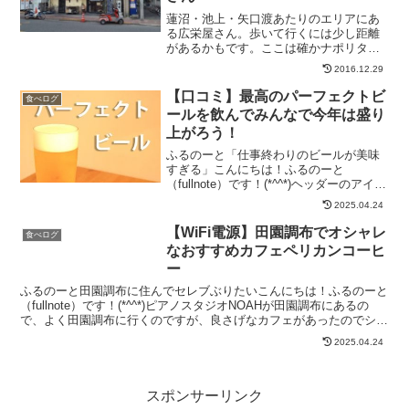
蓮沼・池上・矢口渡あたりのエリアにあ
る広栄屋さん。歩いて行くには少し距離
があるかもです。ここは確かナポリタン
うどん定食が雑誌に乗ったこともあるお
2016.12.29
店。ナポリタンうどん定食は一度は食べ
てみたいとは思うものの、炭水化物のオ
【口コミ】最高のパーフェクトビ
食べログ
ンパレードのため、頼む勇...
ールを飲んでみんなで今年は盛り
上がろう！
ふるのーと「仕事終わりのビールが美味
すぎる」こんにちは！ふるのーと
（fullnote）です！(*^^*)ヘッダーのアイコ
ンを見ていただければ分かる通り、私は
2025.04.24
大のビールが好きです。ビールの祭典オ
クトーバフェストにも毎年複数回行くほ
【WiFi電源】田園調布でオシャレ
食べログ
どビールが好...
なおすすめカフェペリカンコーヒ
ー
ふるのーと田園調布に住んでセレブぶりたいこんにちは！ふるのーと
（fullnote）です！(*^^*)ピアノスタジオNOAHが田園調布にあるの
で、よく田園調布に行くのですが、良さげなカフェがあったのでシェ
アしたいと思います(*^^*)東急東横...
2025.04.24
スポンサーリンク