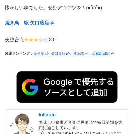
懐かしい味でした。ぜひアツアツを！(●´ϖ`●)
焼き鳥 駅 矢口渡店
夜総合点
★★★
☆☆
3.0
関連ランキング：
焼き鳥
|
矢口渡駅
、
蓮沼駅
、
武蔵新田駅
fullnote
美味しい食事と音楽に囲まれて毎日笑顔を大
切に過ごしています。
ブログもYoutubeものんびりとやっています。