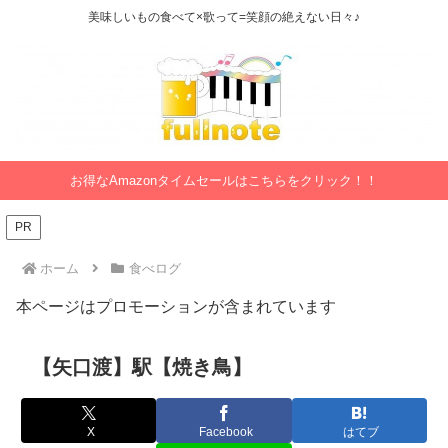
美味しいもの食べて×歌って=笑顔の絶えない日々♪
お得なAmazonタイムセールはこちらをクリック！！
PR
ホーム
食べログ
本ページはプロモーションが含まれています
【矢口渡】駅【焼き鳥】
X
Facebook
はてブ