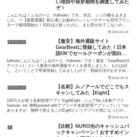
い理由や発芽期間を調査してみた
ぞ！
こんにちは！ふるのーと（fullnote）です。先日、シソの種をまきま
した。⇒【家庭菜園】初心者にお勧めのシソとパクチーを百均プラン
ターで栽培開始だ！10日ほど経ったのに、まだ芽が出てこないので
色々調べてみました。これから家庭菜園を始める初...
2019.03.23
【激安】海外通販サイト
ライフハック
GearBestに登録してみた！日本
語OKでセールクーポンが面白
い！
fullnoteこんにちは！ふるのーと（fullnote）です！最近「GearBest(ギ
アベスト)」という激安の海外通販サイトを発見しました。ものは試
し、ということで早速登録してみましたので、登録方法やおすすめ商
品を紹介したいと思います。...
2024.08.31
【名刺】ルノアールでどこでもス
ライフハック
キャンしてみた【Eight】
100万人が使う名刺管理アプリ EightEight - シェアNo.1名刺アプリ
Sansan, Inc.無料posted withアプリーチ名刺管理アプリっていくつか
ありますが、無料で使えるこのEightというアプリが気になったの
で、少し...
2025.04.24
【比較】NURO光のキャッシュバ
IT
ックキャンペーン！おすすめイン