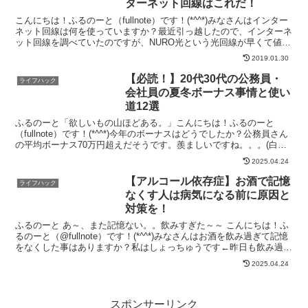
ターネット回線はこれだ！
こんにちは！ふるのーと（fullnote）です！(*^^*)みなさんはインター
ネット回線は何を使っていますか？最近引っ越したので、インターネ
ット回線を調べていたのですが、NURO光という光回線が早くて値段
も手頃と聞いたので調べてみました！色...
2019.01.30
【必読！】20代30代の公務員・
ライフハック
会社員の夏冬ボーナス事情と使い
道12選
ふるのーと「欲しいもの山ほどある。」こんにちは！ふるのーと
（fullnote）です！(*^^*)今年のボーナスはどうでしたか？公務員さん
の平均ボーナス70万円超えだそうです。羨ましいですね。。。(白目)
国家公務員にボーナス 一般職平均で70...
2025.04.24
【アルコール依存症】お酒で記憶
ライフハック
なくす人は病気になる前に原因と
対策を！
ふるのーと あ～、また記憶ない。。飲みすぎた～～ こんにちは！ふ
るのーと（@fullnote）です！(*^^*)みなさんはお酒を飲み過ぎて記憶
をなくした事はありますか？私はしょっちゅうです←昨日も飲み過ぎ
て記憶なくしました。。年を重ねるごと...
2025.04.24
スポンサーリンク