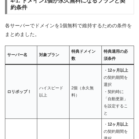
4-1. ドメイン1個が永久無料になるプランと契
約条件
各サーバーでドメインを1個無料で維持するための条件を
まとめました。
特典ドメイン
特典適用の必
サーバー名
対象プラン
数
須条件
・
12ヶ月以上
の契約期間を
選択
ハイスピード
2個（永久無
ロリポップ！
・契約時に
以上
料）
「自動更新」
を設定するこ
と
・
12ヶ月以上
の契約期間を
選択