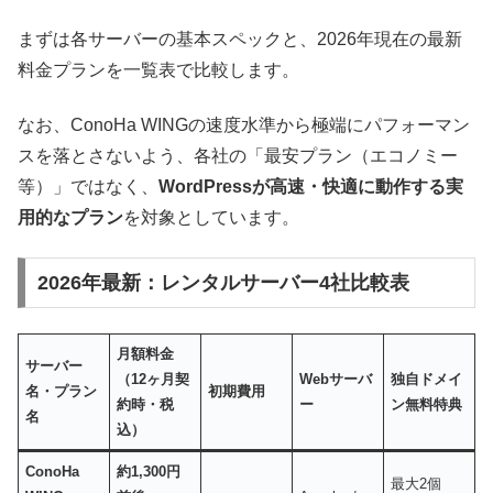
まずは各サーバーの基本スペックと、2026年現在の最新
料金プランを一覧表で比較します。
なお、ConoHa WINGの速度水準から極端にパフォーマン
スを落とさないよう、各社の「最安プラン（エコノミー
等）」ではなく、
WordPressが高速・快適に動作する実
用的なプラン
を対象としています。
2026年最新：レンタルサーバー4社比較表
月額料金
サーバー
（12ヶ月契
Webサーバ
独自ドメイ
名・プラン
初期費用
約時・税
ー
ン無料特典
名
込）
ConoHa
約1,300円
最大2個