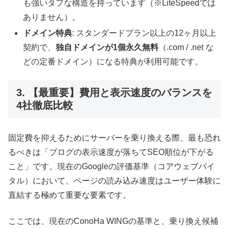
も強いタフな構造を持っています（※LiteSpeedでは
ありません）。
ドメイン特典
: スタンダードプラン以上の12ヶ月以上
契約で、
独自ドメインが1個永久無料
（.com / .net な
どの定番ドメイン）になる特典が利用可能です。
3. 【最重要】費用と表示速度のバランスを
4社徹底比較
固定費を抑えるためにサーバーを乗り換える際、最も恐れ
るべきは「ブログの表示速度が落ちてSEO順位が下がる
こと」です。現在のGoogleの評価基準（コアウェブバイ
タル）において、ページの読み込み速度はユーザー体験に
直結する極めて重要な要素です。
ここでは、現在のConoHa WINGの基準と、乗り換え候補