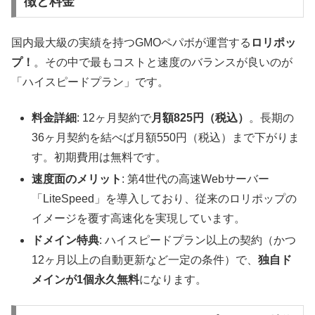
徴と料金
国内最大級の実績を持つGMOペパボが運営する
ロリポッ
プ！
。その中で最もコストと速度のバランスが良いのが
「ハイスピードプラン」です。
料金詳細
: 12ヶ月契約で
月額825円（税込）
。長期の
36ヶ月契約を結べば月額550円（税込）まで下がりま
す。初期費用は無料です。
速度面のメリット
: 第4世代の高速Webサーバー
「LiteSpeed」を導入しており、従来のロリポップの
イメージを覆す高速化を実現しています。
ドメイン特典
: ハイスピードプラン以上の契約（かつ
12ヶ月以上の自動更新など一定の条件）で、
独自ド
メインが1個永久無料
になります。