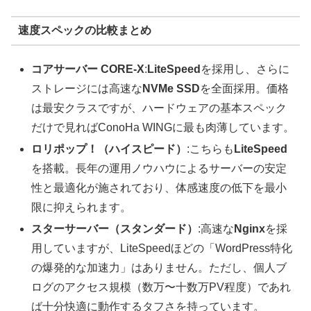
速度スペックの比較まとめ
コアサーバー CORE-X
:
LiteSpeed
を採用し、さらに
ストレージには高速な
NVMe SSD
を全面採用。価格
は最安クラスですが、ハードウェアの基本スペック
だけで見ればConoHa WINGに最も肉薄しています。
ロリポップ！（ハイスピード）
:こちらも
LiteSpeed
を搭載。長年の運用ノウハウによるサーバーの安定
性と最適化が施されており、体感速度の低下を最小
限に抑えられます。
スターサーバー（スタンダード）
:高速な
Nginx
を採
用していますが、LiteSpeedほどの「WordPress特化
の爆発的な加速力」はありません。ただし、個人ブ
ログのアクセス規模（数万〜十数万PV程度）であれ
ば十分快適に動作するタフさを持っています。