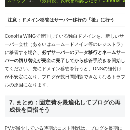
ステップ
5:
（数日後、反映を確認したら）ConoHa
W
注意：ドメイン移管はサーバー移行の「後」に行う
ConoHa WINGで管理している独自ドメインを、新しいサ
ーバー会社（あるいはムームードメイン等のレジストラ）
に移管する場合、
必ずサーバーのデータ移行とネームサー
バーの切り替えが完全に完了してから
移管手続きを開始し
てください。先にドメイン移管を行うと、DNSの紐付け
が不安定になり、ブログが数日間閲覧できなくなるトラブ
ルの原因になります。
7. まとめ：固定費を最適化してブログの再
成長を目指そう
PVが減少している時期のコスト削減は、ブログを長期に