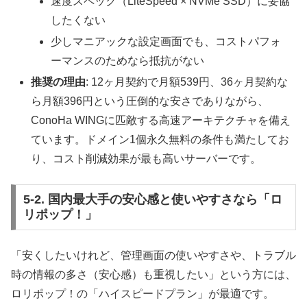
速度スペック（LiteSpeed × NVMe SSD）に妥協
したくない
少しマニアックな設定画面でも、コストパフォ
ーマンスのためなら抵抗がない
推奨の理由
: 12ヶ月契約で月額539円、36ヶ月契約な
ら月額396円という圧倒的な安さでありながら、
ConoHa WINGに匹敵する高速アーキテクチャを備え
ています。ドメイン1個永久無料の条件も満たしてお
り、コスト削減効果が最も高いサーバーです。
5-2. 国内最大手の安心感と使いやすさなら「ロ
リポップ！」
「安くしたいけれど、管理画面の使いやすさや、トラブル
時の情報の多さ（安心感）も重視したい」という方には、
ロリポップ！の「ハイスピードプラン」が最適です。