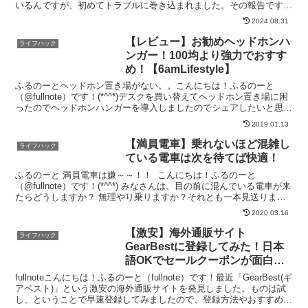
いるんですが、初めてトラブルに巻き込まれました。その報告です。
同様なトラブルに巻き込まれた人の参考...
2024.08.31
【レビュー】お勧めヘッドホンハ
ライフハック
ンガー！100均より強力でおすす
め！【6amLifestyle】
ふるのーとヘッドホン置き場がない。。こんにちは！ふるのーと
（@fullnote）です！(*^^*)デスクを買い替えてヘッドホン置き場に困
ったのでヘッドホンハンガーを導入しましたのでシェアしたいと思い
ます。デスクを買ったもののヘッドホンハンガ...
2019.01.13
【満員電車】乗れないほど混雑し
ライフハック
ている電車は次を待てば快適！
ふるのーと 満員電車は嫌～～！！ こんにちは！ふるのーと
（@fullnote）です！(*^^*) みなさんは、目の前に混んでいる電車が来
たらどうしますか？ 無理やり乗りますか？それとも一本見送ります
か？ 私は一本見送る派です。ちょっと考察...
2020.03.16
【激安】海外通販サイト
ライフハック
GearBestに登録してみた！日本
語OKでセールクーポンが面白
い！
fullnoteこんにちは！ふるのーと（fullnote）です！最近「GearBest(ギ
アベスト)」という激安の海外通販サイトを発見しました。ものは試
し、ということで早速登録してみましたので、登録方法やおすすめ商