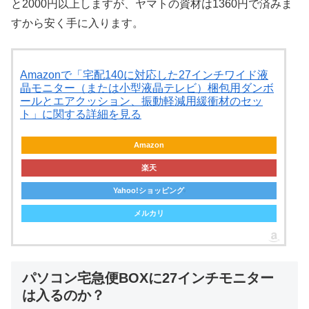
と2000円以上しますが、ヤマトの資材は1360円で済みま
すから安く手に入ります。
Amazonで「宅配140に対応した27インチワイド液
晶モニター（または小型液晶テレビ）梱包用ダンボ
ールとエアクッション、振動軽減用緩衝材のセッ
ト」に関する詳細を見る
Amazon
楽天
Yahoo!ショッピング
メルカリ
パソコン宅急便BOXに27インチモニター
は入るのか？