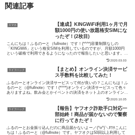
関連記事
【達成】KINGWiFi利用1ヶ月で月
スマホ
額1000円の使い放題格安SIMにな
ったぞ！(2枚目)
こんにちは！ふるのーと（fullnote）です！(*^^*)容量制限なしの
「KINGWifi」という格安SIMを利用しているのですが、月額1000円
という破格で利用できるようになったので報告したいと思います。
KINGWifiの基本料金プラン...
2020.03.03
【まとめ】オンライン決済サービ
ライフハック
ス手数料を比較してみた！
ふるのーとオンライン決済サービスって何が良いの？こんにちは！ふ
るのーと（@fullnote）です！(*^^*)オンライン決済サービスって色々
ありますよね。飲み会とかイベントの決済をネット上のオンラインで
出来たら便利なのになと思ってたところ、...
2020.10.05
【報告】ヤフオク詐欺手口対応一
ライフハック
部始終！商品が届かないので警察
に行ってきたぞ！
ふるのーとお金振り込んだのに商品届かないよー／(^o^)＼ｵﾜﾀこんに
ちは！ふるのーと（@fullnote）です。ヤフオクは50回以上利用して