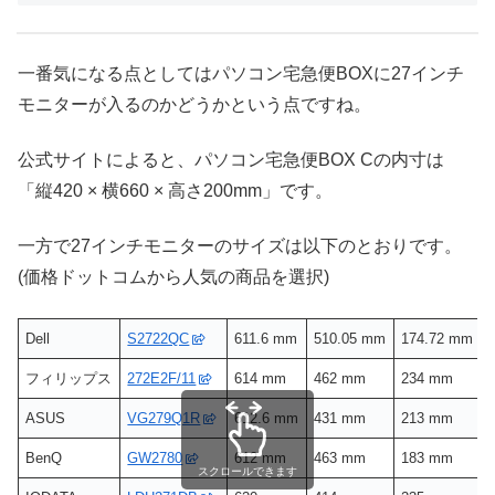
一番気になる点としてはパソコン宅急便BOXに27インチ
モニターが入るのかどうかという点ですね。
公式サイトによると、パソコン宅急便BOX Cの内寸は
「縦420 × 横660 × 高さ200mm」です。
一方で27インチモニターのサイズは以下のとおりです。
(価格ドットコムから人気の商品を選択)
Dell
S2722QC
611.6 mm
510.05 mm
174.72 mm
フィリップス
272E2F/11
614 mm
462 mm
234 mm
ASUS
VG279Q1R
612.6 mm
431 mm
213 mm
BenQ
GW2780
612 mm
463 mm
183 mm
スクロールできます