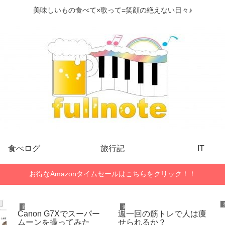
美味しいもの食べて×歌って=笑顔の絶えない日々♪
食べログ
旅行記
IT
お得なAmazonタイムセールはこちらをクリック！！
雑記
健康・ダイエット
Canon G7Xでスーパー
週一回の筋トレで人は痩
ムーンを撮ってみた
せられるか？