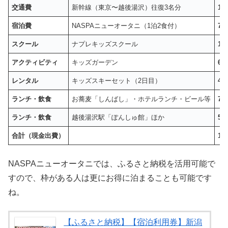
交通費
新幹線（東京〜越後湯沢）往復3名分
16
宿泊費
NASPAニューオータニ（1泊2食付）
74
スクール
ナプレキッズスクール
10
アクティビティ
キッズガーデン
6,
レンタル
キッズスキーセット（2日目）
4,
ランチ・飲食
お蕎麦「しんばし」・ホテルランチ・ビール等
7,
ランチ・飲食
越後湯沢駅「ぽんしゅ館」ほか
50
合計（現金出費）
10
NASPAニューオータニでは、ふるさと納税を活用可能で
すので、枠がある人は更にお得に泊まることも可能です
ね。
【ふるさと納税】【宿泊利用券】新潟