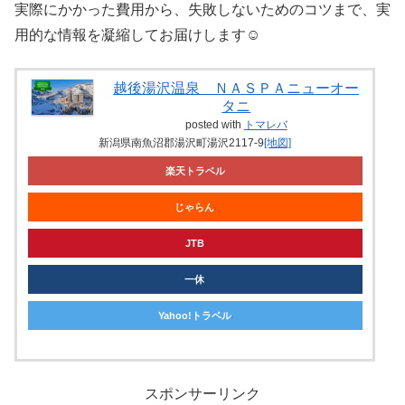
実際にかかった費用から、失敗しないためのコツまで、実
用的な情報を凝縮してお届けします☺️
越後湯沢温泉 ＮＡＳＰＡニューオー
タニ
posted with
トマレバ
新潟県南魚沼郡湯沢町湯沢2117-9
[地図]
楽天トラベル
じゃらん
JTB
一休
Yahoo!トラベル
スポンサーリンク