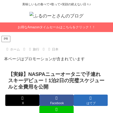
美味しいもの食べて×歌って=笑顔の絶えない日々♪
お得なAmazonタイムセールはこちらをクリック！！
PR
ホーム
旅行
日本
本ページはプロモーションが含まれています
【実録】NASPAニューオータニで子連れ
スキーデビュー！1泊2日の完璧スケジュー
ルと全費用を公開
X
Facebook
はてブ