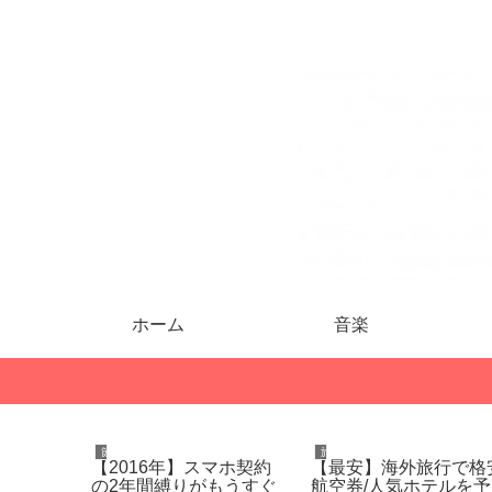
ホーム
音楽
節約
旅行
金は共有
【2016年】スマホ契約
【最安】海外旅行で格
ジットカ
の2年間縛りがもうすぐ
航空券/人気ホテルを予