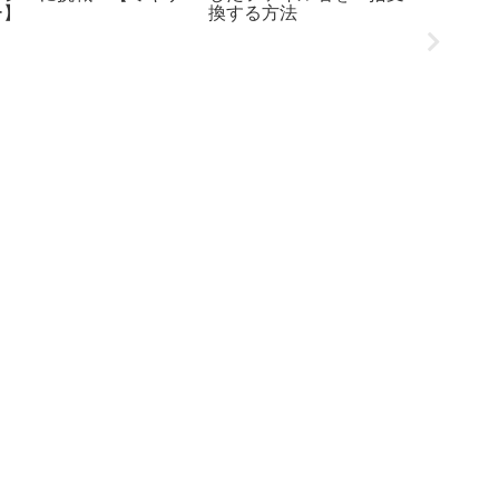
ー】
換する方法
チケッ