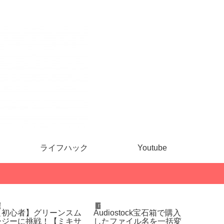
ライフハック
Youtube
健康・ダイエット
IT
音楽
【初心者】グリーンスム
Audiostock宝石箱で購入
ビルボ
ージーに挑戦！【ミキサ
したファイル名を一括変
ンケー