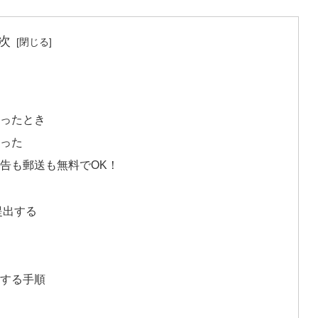
次
き
ったとき
った
申告も郵送も無料でOK！
提出する
告する手順