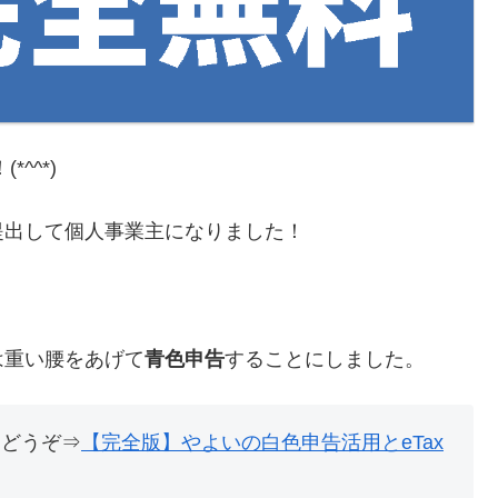
*^^*)
提出して個人事業主になりました！
は重い腰をあげて
青色申告
することにしました。
らどうぞ⇒
【完全版】やよいの白色申告活用とeTax