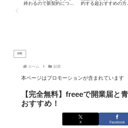
ドで管理
終わるので新契約につい
約する超おすすめの方
て検討してみた【月
法！
2000円運用】
PR
ホーム
副業
本ページはプロモーションが含まれています
【完全無料】freeeで開業届と
おすすめ！
X
Facebook