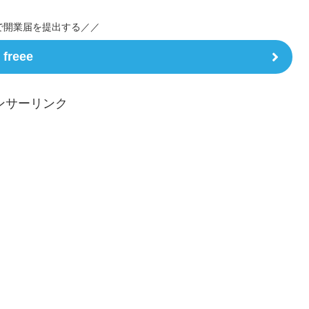
で開業届を提出する／／
freee
ンサーリンク