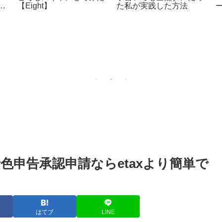
【Eight】
た私が実践した方法
青色申告承認申請ならetaxより簡単で
はてブ
LINE