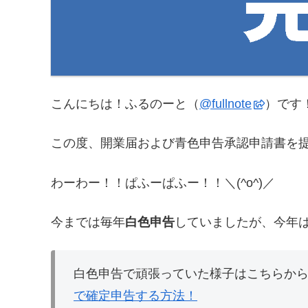
こんにちは！ふるのーと（
@fullnote
）です！(
この度、開業届および青色申告承認申請書を
わーわー！！ぱふーぱふー！！＼(^o^)／
今までは毎年
白色申告
していましたが、今年
白色申告で頑張っていた様子はこちらか
で確定申告する方法！