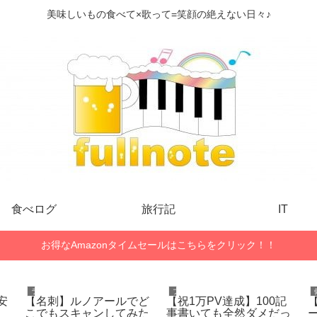
美味しいもの食べて×歌って=笑顔の絶えない日々♪
食べログ
旅行記
IT
お得なAmazonタイムセールはこちらをクリック！！
ライフハック
ブログネタ
安
【名刺】ルノアールでど
【祝1万PV達成】100記
こでもスキャンしてみた
事書いても全然ダメだっ