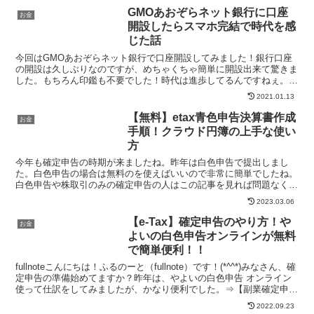
GMOあおぞらネット銀行に口座
お金
開設したらスマホ完結で時代を感
じた話
今回はGMOあおぞらネット銀行で口座開設してみました！銀行口座
の開設は久しぶりなのですが、めちゃくちゃ簡単に開設出来て驚きま
した。もちろん印鑑も不要でした！時代は進歩してるんですねぇ。登
録方法も詳しく記載しましたので、これから口座開設しよう...
2021.01.13
【無料】etax青色申告決算書作成
お金
手順！クラウド円簿の上手な使い
方
今年も確定申告の時期が来ましたね。昨年は白色申告で提出しまし
た。白色申告の場合は無料のを使えばいいので非常に簡単でしたね。
白色申告や株取引のみの確定申告の人はこの記事を見れば問題なく確
定申告出来ると思います⇒【確定申告】副業サラリーマン向け...
2023.03.06
【e-Tax】確定申告のやり方！や
お金
よいの白色申告オンラインが無料
で簡単便利！！
fullnoteこんにちは！ふるのーと（fullnote）です！(*^^*)みなさん、確
定申告の準備始めてますか？昨年は、やよいの白色申告 オンライン
使って仕訳をしてみましたが、かなり便利でした。⇒【副業確定申告
2019】MFクラウド⇒やよ...
2022.09.23