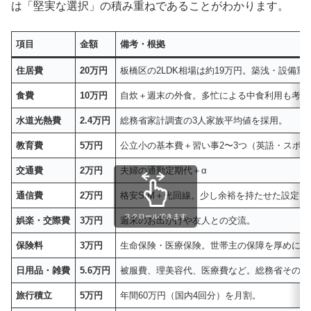
は「堅実な選択」の積み重ねであることがわかります。
項目
金額
備考・根拠
住居費
20万円
板橋区の2LDK相場は約19万円。築浅・設備重
食費
10万円
自炊＋週末の外食。多忙による中食利用も考慮
水道光熱費
2.4万円
総務省家計調査の3人家族平均値を採用。
教育費
5万円
公立小の基本費＋習い事2〜3つ（英語・スポ
交通費
2万円
夫婦の通勤定期代＋α
通信費
2万円
格安SIM＋光回線。少し余裕を持たせた設定。
スクロールできます
娯楽・交際費
3万円
週末のお出かけや友人との交流。
保険料
3万円
生命保険・医療保険。世帯主の保障を厚めに。
日用品・雑費
5.6万円
被服費、理美容代、医療費など。総務省その他
旅行積立
5万円
年間60万円（国内4回分）を月割。