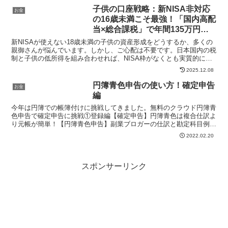
子供の口座戦略：新NISA非対応
お金
の16歳未満こそ最強！「国内高配
当×総合課税」で年間135万円の
配当を実質非課税にする裏技
新NISAが使えない18歳未満の子供の資産形成をどうするか、多くの
親御さんが悩んでいます。しかし、ご心配は不要です。日本国内の税
制と子供の低所得を組み合わせれば、NISA枠がなくとも実質的に非
課税で運用できる「裏技」が存在します。今回は、こ...
2025.12.08
円簿青色申告の使い方！確定申告
お金
編
今年は円簿での帳簿付けに挑戦してきました。無料のクラウド円簿青
色申告で確定申告に挑戦①登録編【確定申告】円簿青色は複合仕訳よ
り元帳が簡単！【円簿青色申告】副業ブロガーの仕訳と勘定科目例青
色申告の時期になりましたので、いよいよ確定申告に向けて...
2022.02.20
スポンサーリンク