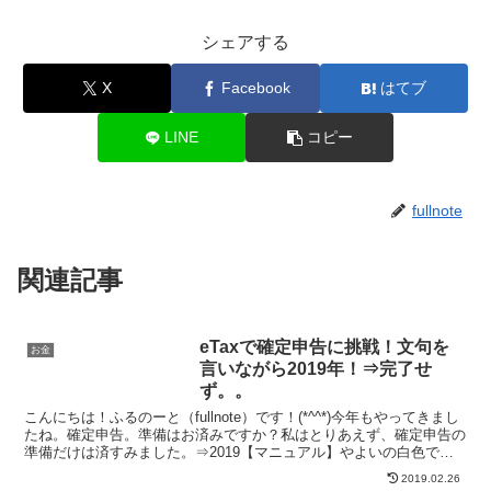
シェアする
X
Facebook
はてブ
LINE
コピー
fullnote
関連記事
eTaxで確定申告に挑戦！文句を
お金
言いながら2019年！⇒完了せ
ず。。
こんにちは！ふるのーと（fullnote）です！(*^^*)今年もやってきまし
たね。確定申告。準備はお済みですか？私はとりあえず、確定申告の
準備だけは済すみました。⇒2019【マニュアル】やよいの白色で
etax確定申告作成したので詳しく紹介...
2019.02.26