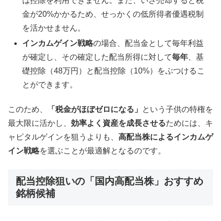
は控除を利用できません。また、いざ売却すると税
金が20%かかるため、せっかくの低所得者優遇税制
を活かせません。
インカムゲイン戦略
の場合、配当金として毎年利益
が確定し、その確定した配当所得に対して
毎年
、基
礎控除（48万円）と配当控除（10%）をぶつけるこ
とができます。
このため、
「税金がほぼゼロになる」
という子供の特権を
最大限に活かし、
効率よく資産を成長させる
ためには、キ
ャピタルゲインを狙うよりも、
高配当株によるインカムゲ
イン戦略
を選ぶことが最適解となるのです。
配当控除狙いの「国内高配当株」おすすめ
銘柄候補