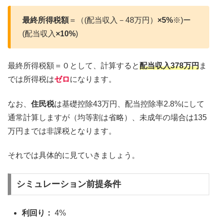
最終所得税額
＝（(配当収入－48万円）
×5%
※)ー
(配当収入
×10%
)
最終所得税額＝０として、計算すると
配当収入378万円
ま
では所得税は
ゼロ
になります。
なお、
住民税
は基礎控除43万円、配当控除率2.8%にして
通常計算しますが（均等割は省略）、未成年の場合は135
万円までは非課税となります。
それでは具体的に見ていきましょう。
シミュレーション前提条件
利回り：
4%