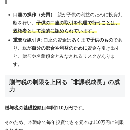
口座の操作（売買）:
親が子供の利益のために投資判
断を行い、
子供の口座の取引を代理で行うことは、
親権者として法的に認められています。
重要な線引き:
口座の資金は
あくまで子供のもの
であ
り、親が
自分の都合や利益のために
資金を引き出す
と、贈与や名義預金とみなされるリスクがありま
す。
贈与税の制限を上回る「非課税成長」の威
力
贈与税の基礎控除は年間110万円
です。
そのため、本戦略で毎年投資できる元本は110万円に制限