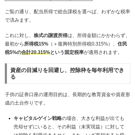
ご覧の通り、配当所得で総合課税を選べば、わずかな税率
で済みます。
これに対し、
株式の譲渡所得
は、所得金額にかかわらず、
最初から
所得税15%
（＋復興特別所得税0.315%）、
住民
税5%の
合計20.315%
という固定税率
が適用されます。
資産の目減りを回避し、控除枠を毎年利用でき
る
子供の証券口座の運用目的は、長期的な教育資金や資産形
成の土台作りです。
キャピタルゲイン戦略
の場合、大きな利益が出ても
売却せずにいると、その利益（未実現益）に対して