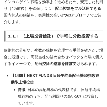
インカムゲイン戦略を効率よく進めるため、安定した利回
り（4%前後）を確保しつつ、
配当控除をフル活用できる
国内株式の候補を、実用性の高い
2つのアプローチ
でご紹
介します。
1. ETF（上場投資信託）で手軽に分散投資する
個別株の分析や、複数の銘柄を管理する手間を省きたい場
合に最適です。高配当株の詰め合わせパックを市場で購入
するイメージで、
配当控除の恩恵をほぼ受けられます
。
【1489】NEXT FUNDS 日経平均高配当株50指数連
動型上場投信
特徴:
日本の高配当株の代表格です。日経平均構
成銘柄のうち、配当利回りの高い50社に投資し
ています。