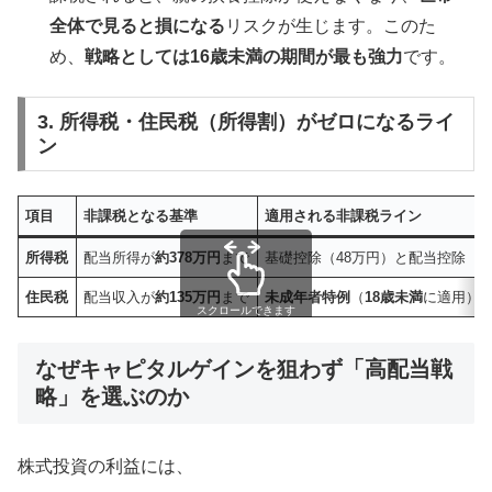
全体で見ると損になる
リスクが生じます。このた
め、
戦略としては16歳未満の期間が最も強力
です。
3. 所得税・住民税（所得割）がゼロになるライ
ン
項目
非課税となる基準
適用される非課税ライン
所得税
配当所得が
約378万円
まで
基礎控除（48万円）と配当控除（1
住民税
配当収入が
約135万円
まで
未成年者特例
（
18歳未満
に適用）
スクロールできます
なぜキャピタルゲインを狙わず「高配当戦
略」を選ぶのか
株式投資の利益には、