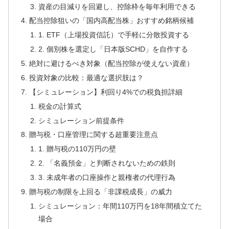
資産の目減りを回避し、控除枠を毎年利用できる
配当控除狙いの「国内高配当株」おすすめ銘柄候補
1. ETF（上場投資信託）で手軽に分散投資する
2. 個別株を選定し「日本版SCHD」を自作する
絶対に避けるべき対象（配当控除が使えない資産）
投資対象の比較：最適な選択肢は？
【シミュレーション】利回り4%での税負担詳細
税金の計算式
シミュレーション前提条件
贈与税・口座管理に関する超重要注意点
1. 贈与税の110万円の壁
2. 「名義預金」と判断されないための鉄則
3. 未成年者の口座操作と親権者の代理行為
贈与税の制限を上回る「非課税成長」の威力
シミュレーション：年間110万円を18年間積立てた
場合