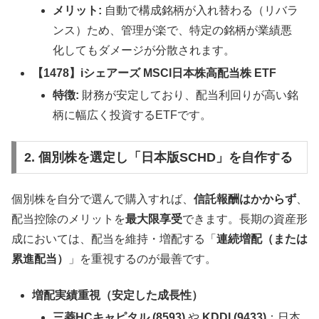
メリット:
自動で構成銘柄が入れ替わる（リバラ
ンス）ため、管理が楽で、特定の銘柄が業績悪
化してもダメージが分散されます。
【1478】iシェアーズ MSCI日本株高配当株 ETF
特徴:
財務が安定しており、配当利回りが高い銘
柄に幅広く投資するETFです。
2. 個別株を選定し「日本版SCHD」を自作する
個別株を自分で選んで購入すれば、
信託報酬はかからず
、
配当控除のメリットを
最大限享受
できます。長期の資産形
成においては、配当を維持・増配する「
連続増配（または
累進配当）
」を重視するのが最善です。
増配実績重視（安定した成長性）
三菱HCキャピタル (8593)
や
KDDI (9433)
：日本