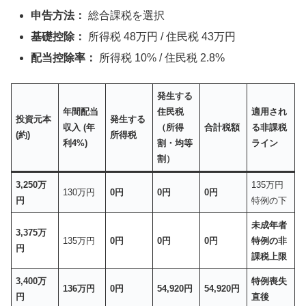
申告方法：
総合課税を選択
基礎控除：
所得税 48万円 / 住民税 43万円
配当控除率：
所得税 10% / 住民税 2.8%
発生する
年間配当
住民税
適用され
投資元本
発生する
収入 (年
（所得
合計税額
る非課税
(約)
所得税
利4%)
割・均等
ライン
割）
3,250万
135万円
130万円
0円
0円
0円
円
特例の下
未成年者
3,375万
135万円
0円
0円
0円
特例の非
円
課税上限
3,400万
特例喪失
136万円
0円
54,920円
54,920円
円
直後