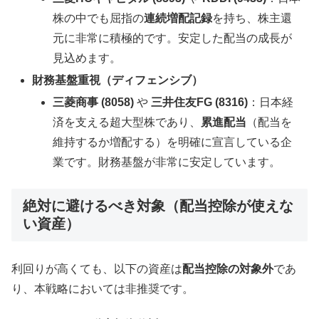
株の中でも屈指の
連続増配記録
を持ち、株主還
元に非常に積極的です。安定した配当の成長が
見込めます。
財務基盤重視（ディフェンシブ）
三菱商事 (8058)
や
三井住友FG (8316)
：日本経
済を支える超大型株であり、
累進配当
（配当を
維持するか増配する）を明確に宣言している企
業です。財務基盤が非常に安定しています。
絶対に避けるべき対象（配当控除が使えな
い資産）
利回りが高くても、以下の資産は
配当控除の対象外
であ
り、本戦略においては非推奨です。