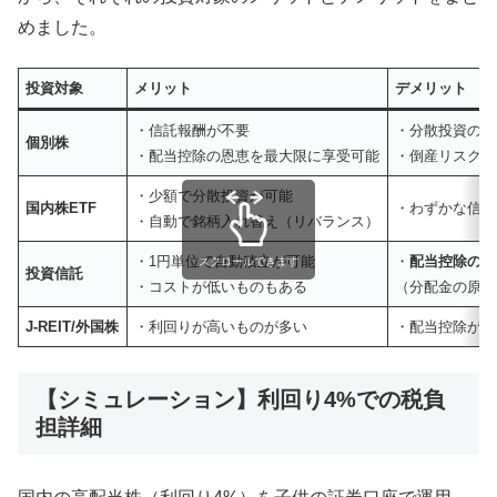
めました。
投資対象
メリット
デメリット
・信託報酬が不要
・分散投資の手
個別株
・配当控除の恩恵を最大限に享受可能
・倒産リスク（
・少額で分散投資が可能
国内株ETF
・わずかな信託
・自動で銘柄入れ替え（リバランス）
・1円単位で自動積立が可能
・
配当控除の適
スクロールできます
投資信託
・コストが低いものもある
（分配金の原資
J-REIT/外国株
・利回りが高いものが多い
・配当控除が一
【シミュレーション】利回り4%での税負
担詳細