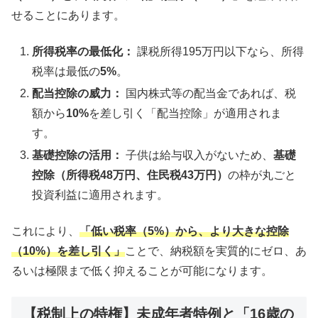
せることにあります。
所得税率の最低化：
課税所得195万円以下なら、所得
税率は最低の
5%
。
配当控除の威力：
国内株式等の配当金であれば、税
額から
10%
を差し引く「配当控除」が適用されま
す。
基礎控除の活用：
子供は給与収入がないため、
基礎
控除（所得税48万円、住民税43万円）
の枠が丸ごと
投資利益に適用されます。
これにより、
「低い税率（5%）から、より大きな控除
（10%）を差し引く」
ことで、納税額を実質的にゼロ、あ
るいは極限まで低く抑えることが可能になります。
【税制上の特権】未成年者特例と「16歳の