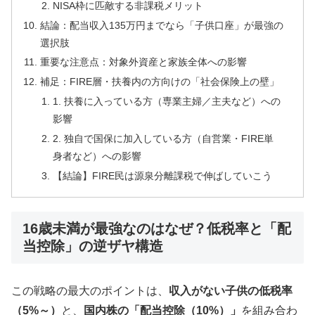
NISA枠に匹敵する非課税メリット
結論：配当収入135万円までなら「子供口座」が最強の
選択肢
重要な注意点：対象外資産と家族全体への影響
補足：FIRE層・扶養内の方向けの「社会保険上の壁」
1. 扶養に入っている方（専業主婦／主夫など）への
影響
2. 独自で国保に加入している方（自営業・FIRE単
身者など）への影響
【結論】FIRE民は源泉分離課税で伸ばしていこう
16歳未満が最強なのはなぜ？低税率と「配
当控除」の逆ザヤ構造
この戦略の最大のポイントは、
収入がない子供の低税率
（5%～）
と、
国内株の「配当控除（10%）」
を組み合わ