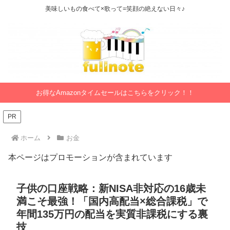
美味しいもの食べて×歌って=笑顔の絶えない日々♪
お得なAmazonタイムセールはこちらをクリック！！
PR
ホーム
お金
本ページはプロモーションが含まれています
子供の口座戦略：新NISA非対応の16歳未
満こそ最強！「国内高配当×総合課税」で
年間135万円の配当を実質非課税にする裏
技