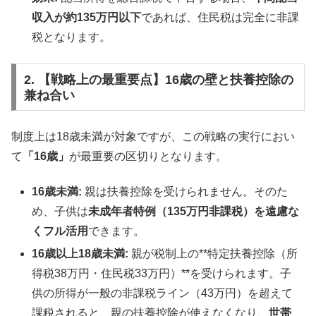
収入が約135万円以下
であれば、住民税は完全に非課
税となります。
2. 【戦略上の最重要点】16歳の壁と扶養控除の
兼ね合い
制度上は18歳未満が対象ですが、この戦略の実行におい
て
「16歳」
が最重要の区切りとなります。
16歳未満:
親は扶養控除を受けられません。そのた
め、子供は
未成年者特例（135万円非課税）を遠慮な
くフル活用
できます。
16歳以上18歳未満:
親が税制上の**特定扶養控除（所
得税38万円・住民税33万円）**を受けられます。子
供の所得が一般の非課税ライン（43万円）を超えて
課税されると、親の扶養控除が使えなくなり、
世帯