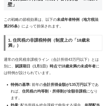
壁」
この戦略の節税効果は、以下の
未成年者特例（地方税法
第295条）
によって担保されます。
1. 住民税の非課税特例（制度上の「18歳未
満」）
通常の住民税非課税ライン（合計所得43万円以下）とは
別に、
賦課期日（1月1日）時点で18歳未満の未成年者
に
は特例が設けられています。
特例の基準:
前年の
合計所得金額が135万円以下
であ
れば、
住民税の均等割・所得割が全額非課税
になり
ます。
効果:
配当所得を総合課税で申告する場合、
年間配当