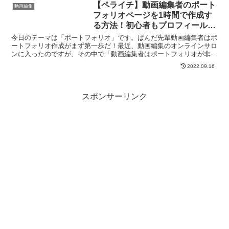
【ペライチ】動画編集者のポート
動画編集
フォリオページを1時間で作成す
る方法！初心者もプロフィールペ
ージを作ろう！
今日のテーマは「ポートフォリオ」です。ぱんだ先輩動画編集者はポ
ートフォリオ作成がまず第一歩だ！最近、動画編集のオンラインサロ
ンに入ったのですが、その中で「動画編集者はポートフォリオが非常
に重要だ」という話が出ていました。そこで、この「ぽーと...
2022.09.16
スポンサーリンク