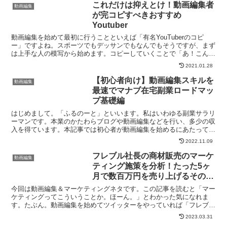
これだけは抑えとけ！動画編集者
動画編集
が完コピすべきおすすめ
Youtuber
動画編集を始めて最初に行うことといえば「有名YouTuberのコピ
ー」ですよね。スポーツでもデッサンでもなんでもそうですが、まず
は上手な人の模写から始めます。コピーしていくことで「あ！こんな
ふうに編集するんだ！」とスキルが身についていきます...
2021.01.28
【初心者向け】動画編集スキルを
動画編集
最速でマナブ在宅副業ロードマッ
プ基礎編
はじめまして。「ふるのーと」といいます。私はいわゆる副業サラリ
ーマンです。本業のかたわらブログや動画編集などを行い、多少の収
入を得ています。本記事では初心者が動画編集を始めるにあたって気
になる点を紹介していきます動画編集初心者のよくある疑問...
2022.11.09
フレブル社長の商材販売のマーケ
動画編集
ティング施策を分析！たった5ヶ
月で数百万円を売り上げるその手
法とは！？ #TubeEdit
今回は動画編集＆マーケティングネタです。この記事を読むと「マー
ケティングってこういうことか。ほーん。」とわかった気になれま
す。たぶん。動画編集を始めてツイッターをやっていれば「フレブル
社長(＠Z_design___)」という名前は聞いたこと...
2023.03.31