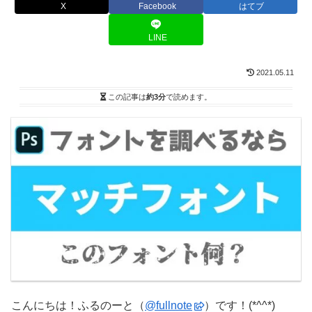
X
Facebook
はてブ
LINE
2021.05.11
この記事は
約3分
で読めます。
こんにちは！ふるのーと（
@fullnote
）です！(*^^*)