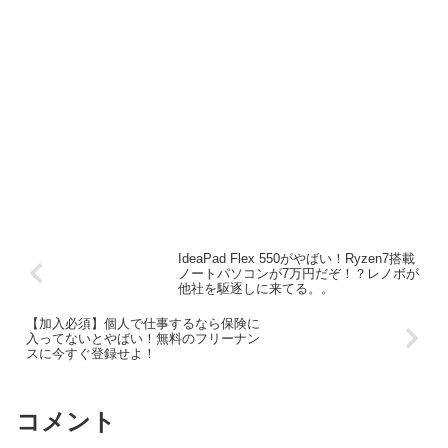
IdeaPad Flex 550がやばい！Ryzen7搭載
ノートパソコンが7万円だぞ！？レノボが
他社を駆逐しに来てる。。
【加入必須】個人で仕事するなら保険に
入ってないとやばい！無料のフリーナン
スに今すぐ登録せよ！
コメント