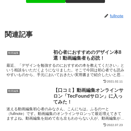
fullnote
関連記事
初心者におすすめのデザイン本8
動画編集
選！動画編集者も必読！
最近、「デザインを勉強するのにおすすめの本を教えてください」と
いう相談をいただくようになりました。そこで今回は初心者でも読み
やすいものから、手元においておきたい実用書まで紹介したいと思い
ます。デザイン本は購入するのが良いと思いますが、図書館...
2021.02.11
【口コミ】動画編集オンラインサ
動画編集
ロン「TecFoundサロン」に入っ
てみた！
迷える動画編集初心者のみなさん、こんにちは。ふるのーと
（fullnote）です。動画編集のオンラインサロンって最近増えてきて
ますよね。動画編集を始めて右も左もわからない人が、動画編集が学
べるコミュニティに入るのは良いルートだと思います。独学...
2022.07.23