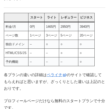
スタート
ライト
レギュラー
ビジネス
料金/月
0円
1465円
2950円
3940円
ページ数
1ページ
3ページ
5ページ
20ページ
独自ドメイン
–
○
○
○
HTML/CSS/JS
–
–
○
○
予約機能
–
–
–
○
各プランの違いの詳細は
ペライチ
のサイトで確認して
もらえればと思いますが、ざっくりとした違いは上記のと
おりです。
プロフィールページだけなら無料のスタートプランで十分
です。