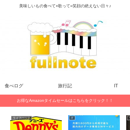
美味しいもの食べて×歌って=笑顔の絶えない日々♪
食べログ
旅行記
IT
お得なAmazonタイムセールはこちらをクリック！！
ライフハック
IT