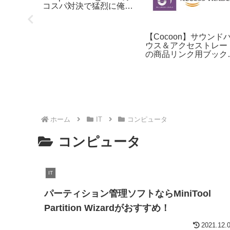
コスパ対決で猛烈に俺は
悩んでいる！2020年ノ
ートパソコン最強最安は
どっちだ！
Canon
【Cocoon】サウンド
7X を買い
ウス＆アクセストレー
の商品リンク用ブック
ークレットを作ったよ
ホーム
IT
コンピュータ
コンピュータ
IT
パーティション管理ソフトならMiniTool
Partition Wizardがおすすめ！
2021.12.