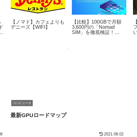
ハ
【ノマド】カフェよりも
【比較】100GBで月額
ド
デニーズ【WIFI】
3,600円の「Nomad
マ
SIM」を徹底検証！
！
KingWiFiやFUJIWifiより
良いところある？
コンピュータ
最新GPUロードマップ
08
2021.08.02