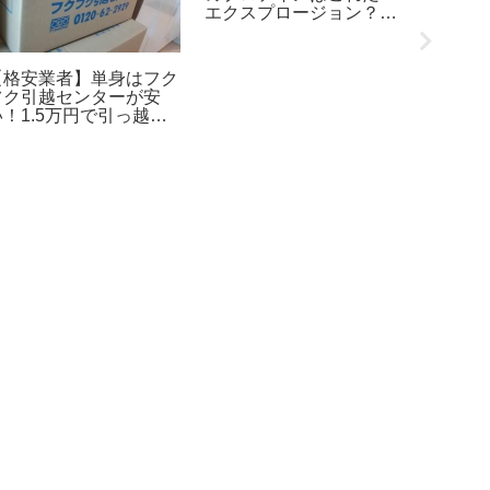
エクスプロージョン？マ
イプロテイン？
【格安業者】単身はフク
40代、
フク引越センターが安
分を受
い！1.5万円で引っ越し
生は好
できたぞ！
望に変
の生存