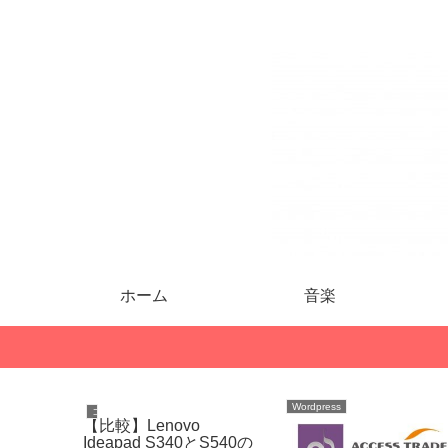
ホーム
音楽
Wordpress
コンピュータ
【比較】Lenovo
Ideapad S340とS540の