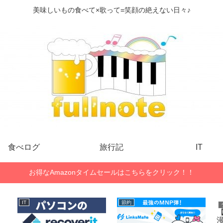
美味しいもの食べて×歌って=笑顔の絶えない日々♪
食べログ
旅行記
IT
お得なAmazonタイムセールはこちらをクリック！！
IT
節約