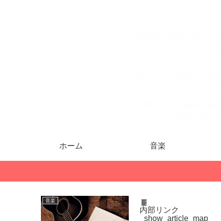
ホーム
音楽
音楽
ブログネタ
Gから乗り
内部リンク
タルサー
_show_article_map