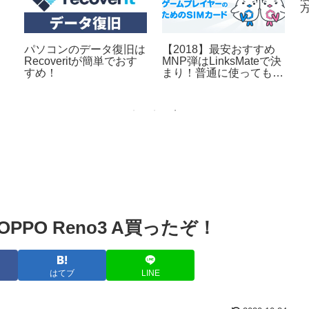
パソコンのデータ復旧は
【2018】最安おすすめ
Recoveritが簡単でおす
MNP弾はLinksMateで決
すめ！
まり！普通に使ってもお
得！
PO Reno3 A買ったぞ！
はてブ
LINE