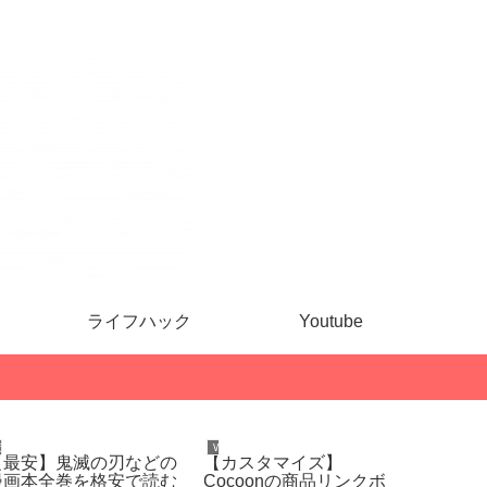
ライフハック
Youtube
ライフハック
Wordpress
健康・ダイ
【最安】鬼滅の刃などの
【カスタマイズ】
【体験
漫画本全巻を格安で読む
Cocoonの商品リンクボ
バ銀座