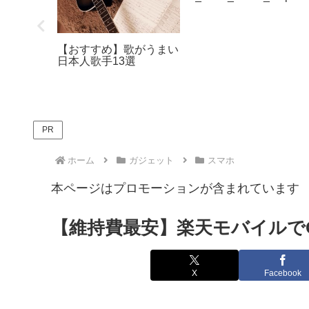
ロリポッ
・スターサ
ドメイン
2026
【おすすめ】歌がうまい
日本人歌手13選
PR
ホーム
ガジェット
スマホ
本ページはプロモーションが含まれています
【維持費最安】楽天モバイルでOP
X
Facebook