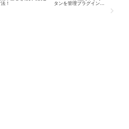
方法！
タンを管理プラグイン
ーザー
Rinkerの色にしてみた
10回施
続中)