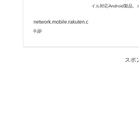
イル対応Android製
network.mobile.rakuten.c
o.jp
スポ